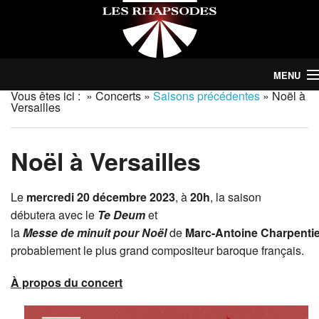
MENU
Vous êtes ici :
»
Concerts
»
Saisons précédentes
»
Noël à
Versailles
Le Choeur
Concerts
Noël à Versailles
Abonnement | Billets
Le
mercredi 20 décembre 2023
, à
20h
, la saison
Nous soutenir
débutera avec le
Te Deum
et
la
Messe de minuit pour Noël
de
Marc‑Antoine Charpentie
Nouvelles
probablement le plus grand compositeur baroque français.
Choristes
À propos du concert
Contact