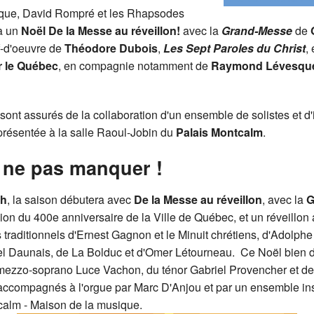
sique, David Rompré et les Rhapsodes
 à un
Noël De la Messe au réveillon!
avec la
Grand-Messe
de
f-d'oeuvre de
Théodore Dubois
,
Les Sept
Paroles du Christ
,
r le Québec
, en compagnie notamment de
Raymond Lévesqu
t assurés de la collaboration d'un ensemble de solistes et d'i
 présentée à la salle Raoul-Jobin du
Palais Montcalm
.
 ne pas manquer !
h
, la saison débutera avec
De la Messe au réveillon
, avec la
G
ion du 400e anniversaire de la Ville de Québec, et un réveillon
 traditionnels d'Ernest Gagnon et le Minuit chrétiens, d'Adolp
el Daunais, de La Bolduc et d'Omer Létourneau. Ce Noël bien d
la mezzo-soprano Luce Vachon, du ténor Gabriel Provencher et d
 accompagnés à l'orgue par Marc D'Anjou et par un ensemble in
tcalm - Maison de la musique.