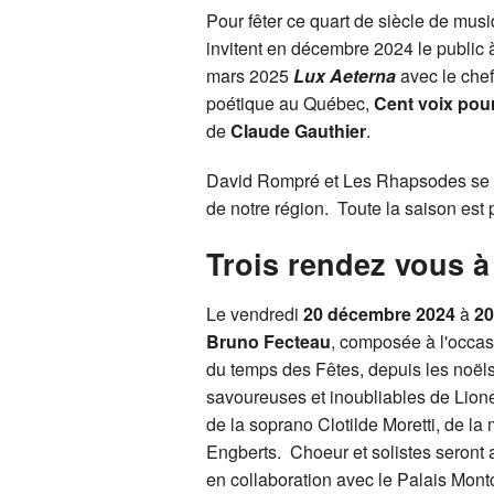
Pour fêter ce quart de siècle de mu
invitent en décembre 2024 le public
mars 2025
Lux Aeterna
avec le che
poétique au Québec,
Cent voix pou
de
Claude Gauthier
.
David Rompré et Les Rhapsodes se son
de notre région. Toute la saison est
Trois rendez vous à
Le vendredi
20 décembre 2024
à
20
Bruno Fecteau
, composée à l'occas
du temps des Fêtes, depuis les noëls
savoureuses et inoubliables de Lion
de la soprano Clotilde Moretti, de 
Engberts. Choeur et solistes seront
en collaboration avec le Palais Mon