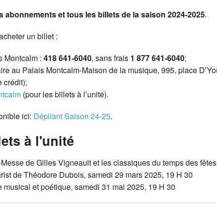
es abonnements et tous les billets de la saison 2024‑2025
.
heter un billet :
is Montcalm :
418 641‑6040
, sans frais
1 877 641‑6040
;
ulaire au Palais Montcalm‑Maison de la musique, 995, place D’
crédit);
ntcalm
(pour les billets à l’unité).
nible ici:
Dépliant Saison 24-25
.
ts à l'unité
-Messe de Gilles Vigneault et les classiques du temps des fêt
hrist de Théodore Dubois, samedi 29 mars 2025, 19 H 30
e musical et poétique, samedi 31 mai 2025, 19 H 30