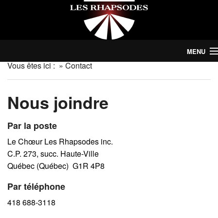
MENU
Vous êtes ici :
»
Contact
Le Choeur
Concerts
Nous joindre
Abonnement | Billets
Par la poste
Nous soutenir
Le Chœur Les Rhapsodes inc.
C.P. 273, succ. Haute-Ville
Nouvelles
Québec (Québec) G1R 4P8
Choristes
Par téléphone
418 688-3118
Contact